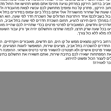
ביב ברחוב הירקון במרחק נגיעה מהים! אתם ממש תרגישו את החול מדגד
וב הירקון , פתרון קל נוח ומזמין! מתחשק לכם עכשיו לצאת מהעבודה 
ות של שחרור מהשגרה? אולי אתם בכלל ביום עמוס בסידורים בתל אבי
בול בשבילכם! אחד היתרונות הגדולים של השכרת חדר לפי שעה, הוא ה
במהלך היום תירצו להגיע, תחום השכרת חדרים לפי שעה בתל אביב, הוא
מודרניים וחדשים, המאובזרים לפרטי פרטים בכדי שתהייה לכם שהייה מוש
עו בכל שעה שרק תרצו, לכמה שתרצו והתשלום יהיה אך ורק עבור השעו
ה מלא ללא כול צורך.
חוב בירקון נמצאים ממש על קו הים, הם חדשים, מאובזרים ויוקרתיים. 
. החדרים להשכרה בתל אביב, מציעים שירות, המאפשר לזוגות המגיעים, 
איר פרטים אישיים ולא תצטרכו להשאיר פרטי כרטיס אשראי. ההזמנה תתב
את המפתחות ישאירו לכם בתיבת שירות, ואתם תשאירו את התשלום בתיב
ים לעצור הכול ופשוט להירגע.
ר לאווירה!