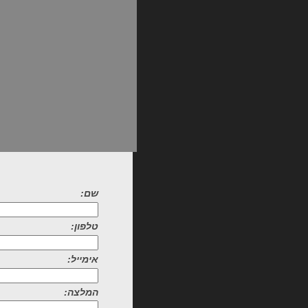
שם:
טלפון:
אימייל:
המלצה: