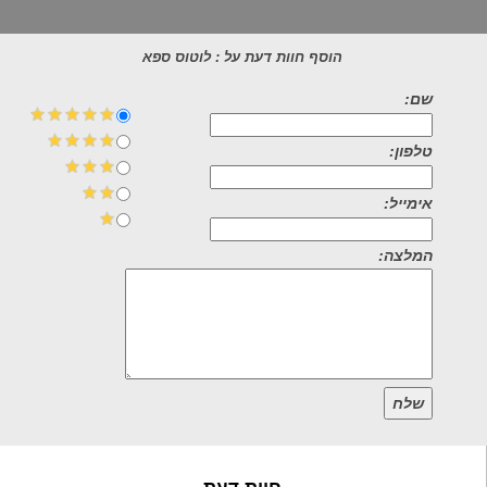
הוסף חוות דעת על : לוטוס ספא
שם:
טלפון:
אימייל:
המלצה:
שלח