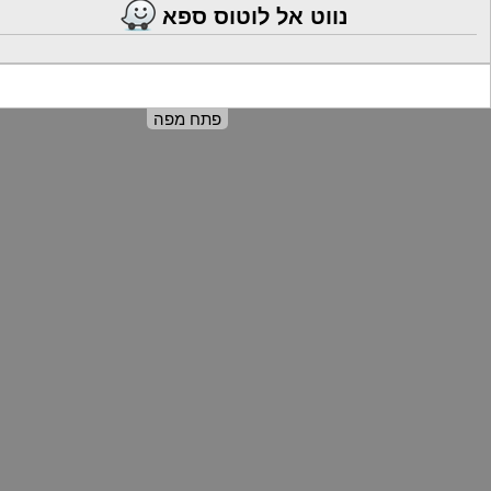
נווט אל לוטוס ספא
פתח מפה