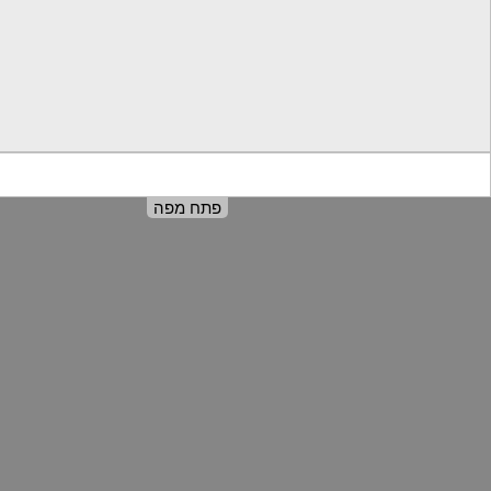
אז קדימה, הפינוק שלכם מתחיל כאן...
פתח מפה